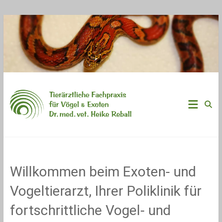
Zum
Inhalt
springen
Vogelpraxis
&
Exotenpraxis
Vogelkundiger
Willkommen beim Exoten- und
Tierarzt
|
Vogeltierarzt, Ihrer Poliklinik für
Fachpraxis
für
fortschrittliche Vogel- und
Vögel
&