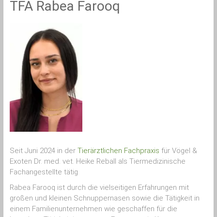
TFA Rabea Farooq
Exoten
|
Tierarzt
München
für
Heimtiere
|
Vogelpraxis
&
Vogeltierarzt
München
|
Vogelarzt
München
|
info@vogeltierarzt-
Seit Juni 2024 in der
Tierärztlichen Fachpraxis
für Vögel &
reball.de
Exoten Dr. med. vet. Heike Reball als Tiermedizinische
Fachangestellte tätig
Rabea Farooq ist durch die vielseitigen Erfahrungen mit
großen und kleinen Schnuppernasen sowie die Tätigkeit in
einem Familienunternehmen wie geschaffen für die