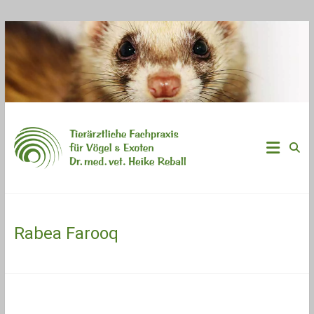
Zum
Inhalt
springen
Vogelpraxis
&
Exotenpraxis
Vogelkundiger
Rabea Farooq
Tierarzt
|
Fachpraxis
für
Vögel
&