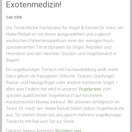
Exotenmedizin!
Exoten
|
Tierarzt
Seit 2006
München
für
Die Tierärztliche Fachpraxis für Vögel & Exoten Dr. med. vet.
Heimtiere
Heike Reball ist mit ihrem ausgewählten und zugleich
|
exotischen Patienten­spektrum eine der wenigen hoch
Vogelpraxis
spezialisierten Tierarztpraxen für Vögel, Reptilien und
&
Heimtiere und der Heimtier- Exoten- und Vogeltierarzt in
Vogeltierarzt
München
Bayern.
|
Ein vogelkundiger Tierarzt mit Fachausbildung weiß mehr:
Vogelarzt
Ganz gleich ob Papageien, Sittiche, Tauben, Greifvögel,
München
|
Rasse- und Hausgeflügel oder andere exotische Vögel –
info@vogeltierarzt-
alles was Federn hat wird in unserer
Vogelpraxis
vom
reball.de
speziell qualifizierten Vogeltierarzt auf höchstem
medizinischen Niveau betreut. Wir arbeiten erfolgreich im
Team: Dr. med. vet. Heike Reball bildet selbst Vogeltierärzte
aus. So stehen Ihnen bei uns gleich mehrere vogelkundige
Tierärzte mit Rat und Tat zur Seite.
Darüber hinaus kommen
Reptilien und