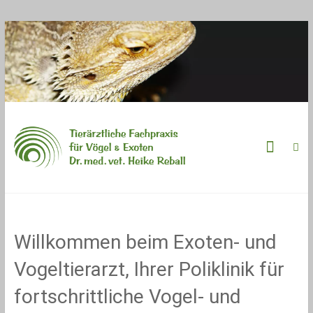
Zum
Inhalt
springen
Vogelpraxis
&
Exotenpraxis
Vogelkundiger
Willkommen beim Exoten- und
Tierarzt
|
Vogeltierarzt, Ihrer Poliklinik für
Fachpraxis
für
fortschrittliche Vogel- und
Vögel
&